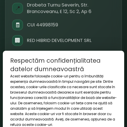
Drobeta Turnu Severin, Str.
📍
Brancoveanu, E 12, Sc 2, Ap 6
🧾
CUI 44998159
🏢
RED HIBRID DEVELOPMENT SRL
📞
+40 793 909 099
Respectăm confidențialitatea
datelor dumneavoastră
✉️
office@voltora.ro
Acest website folosește cookie-uri pentru a îmbunătăți
experiența dumneavoastră în timpul navigării pe site. Dintre
⏱
L-V 09-18 / S 10-14
acestea, cookie-urile clasificate ca necesare sunt stocate în
browserul dumneavoastră deoarece sunt esențiale pentru
funcționarea corectă a funcționalităților de bază ale website-
ului. De asemenea, folosim cookie-uri terțe care ne ajută să
analizăm și să înțelegem modul în care utilizați acest
website. Aceste cookie-uri vor fi stocate în browser doar cu
© 2026 Voltora. Toate drepturile rezervate.
acordul dumneavoastră. Aveți, de asemenea, opțiunea de a
refuza aceste cookie-uri.