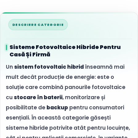
Comenzi telefonice:
+40
793 909 099
Cost transport:
Gratuit
Timp de livrare:
aproximativ
Sisteme Fotovoltaice Hibride Pentru
5 zile lucrătoare
Casă Și Firmă
Un
sistem fotovoltaic hibrid
înseamnă mai
mult decât producție de energie: este o
soluție care combină panourile fotovoltaice
cu
stocare în baterii
, monitorizare și
posibilitate de
backup
pentru consumatori
esențiali. În această categorie găsești
sisteme hibride potrivite atât pentru locuințe,