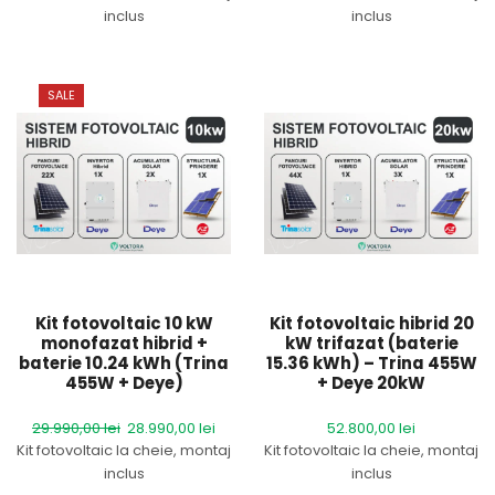
inclus
inclus
Prețul afișat nu conține TVA.
Prețul afișat nu conține TVA.
SALE
Brand:
Deye&Trina
Brand:
Deye&Trina
Garanție sistem:
2 ani
Garanție sistem:
2 ani
oferită de Voltora
oferită de Voltora
Comenzi telefonice:
+40
Comenzi telefonice:
+40
793 909 099
793 909 099
Cost transport:
Gratuit
Cost transport:
Gratuit
Kit fotovoltaic 10 kW
Kit fotovoltaic hibrid 20
Timp de livrare:
aproximativ
Timp de livrare:
aproximativ
monofazat hibrid +
kW trifazat (baterie
5 zile lucrătoare
5 zile lucrătoare
baterie 10.24 kWh (Trina
15.36 kWh) – Trina 455W
455W + Deye)
+ Deye 20kW
29.990,00
lei
28.990,00
lei
52.800,00
lei
Kit fotovoltaic la cheie, montaj
Kit fotovoltaic la cheie, montaj
inclus
inclus