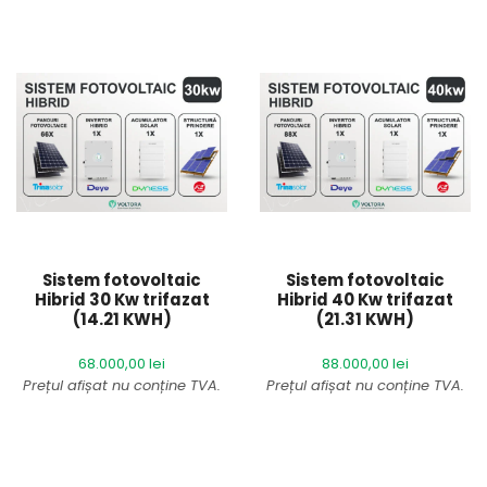
Prețul afișat nu conține TVA.
Prețul afișat nu conține TVA.
Brand:
Deye&Trina
Brand:
Deye&Trina
Garanție sistem:
2 ani
Garanție sistem:
2 ani
oferită de Voltora
oferită de Voltora
Comenzi telefonice:
+40
Comenzi telefonice:
+40
793 909 099
793 909 099
Cost transport:
Gratuit
Cost transport:
Gratuit
Sistem fotovoltaic
Sistem fotovoltaic
Timp de livrare:
aproximativ
Timp de livrare:
aproximativ
Hibrid 30 Kw trifazat
Hibrid 40 Kw trifazat
5 zile lucrătoare
5 zile lucrătoare
(14.21 KWH)
(21.31 KWH)
68.000,00
lei
88.000,00
lei
Prețul afișat nu conține TVA.
Prețul afișat nu conține TVA.
Brand:
Deye&Trina
Brand:
Deye&Trina
Montaj optional:
20% din
Montaj optional:
20% din