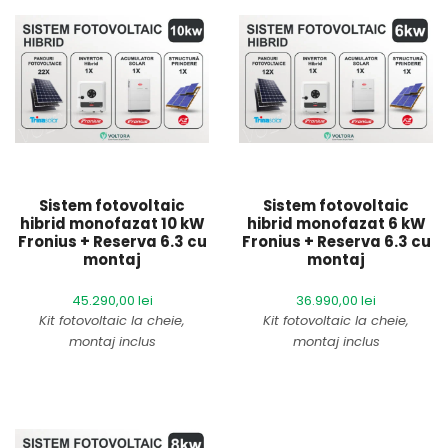
pretul ofertei
pretul ofertei
Garanție sistem:
2 ani
Garanție sistem:
2 ani
oferită de Voltora
oferită de Voltora
Comenzi telefonice:
+40
Comenzi telefonice:
+40
793 909 099
793 909 099
Cost transport:
Gratuit
Cost transport:
Gratuit
Sistem fotovoltaic
Sistem fotovoltaic
Timp de livrare:
aproximativ
Timp de livrare:
aproximativ
hibrid monofazat 10 kW
hibrid monofazat 6 kW
5 zile lucrătoare
5 zile lucrătoare
Fronius + Reserva 6.3 cu
Fronius + Reserva 6.3 cu
montaj
montaj
45.290,00
lei
36.990,00
lei
Kit fotovoltaic la cheie,
Kit fotovoltaic la cheie,
montaj inclus
montaj inclus
Prețul afișat nu conține TVA.
Prețul afișat nu conține TVA.
Brand:
Fronius&Trina
Brand:
Fronius&Trina