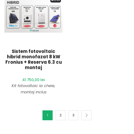
Garanție sistem:
2 ani
Garanție sistem:
2 ani
oferită de Voltora
oferită de Voltora
Comenzi telefonice:
+40
Comenzi telefonice:
+40
793 909 099
793 909 099
Cost transport:
Gratuit
Cost transport:
Gratuit
Sistem fotovoltaic
Timp de livrare:
aproximativ
Timp de livrare:
aproximativ
hibrid monofazat 8 kW
5 zile lucrătoare
5 zile lucrătoare
Fronius + Reserva 6.3 cu
montaj
41.750,00
lei
Kit fotovoltaic la cheie,
montaj inclus
Prețul afișat nu conține TVA.
1
2
3
Brand:
Fronius&Trina
Garanție sistem:
2 ani
oferită de Voltora