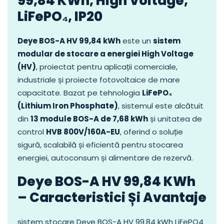
99,84 KWh, High Voltage,
LiFePO₄, IP20
Deye BOS-A HV 99,84 kWh
este un
sistem
modular de stocare a energiei High Voltage
(HV)
, proiectat pentru aplicații comerciale,
industriale și proiecte fotovoltaice de mare
capacitate. Bazat pe tehnologia
LiFePO₄
(Lithium Iron Phosphate)
, sistemul este alcătuit
din
13 module BOS-A de 7,68 kWh
și unitatea de
control
HVB 800V/160A-EU
, oferind o soluție
sigură, scalabilă și eficientă pentru stocarea
energiei, autoconsum și alimentare de rezervă.
Deye BOS-A HV 99,84 KWh
– Caracteristici Și Avantaje
sistem stocare Deye BOS-A HV 99.84 kWh LiFePO4