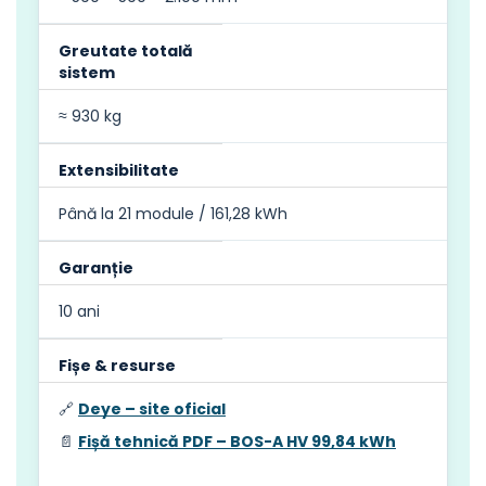
Greutate totală
sistem
≈ 930 kg
Extensibilitate
Până la 21 module / 161,28 kWh
Garanție
10 ani
Fișe & resurse
🔗
Deye – site oficial
📄
Fișă tehnică PDF – BOS-A HV 99,84 kWh