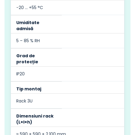
−20 … +55 °C
Umiditate
admisă
5 – 85 % RH
Grad de
protecție
IP20
Tip montaj
Rack 3U
Dimensiuni rack
(L×l×h)
≈ 590 × 590 × 2.100 mm