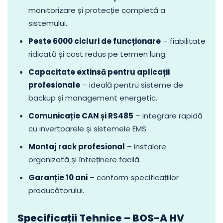
monitorizare și protecție completă a
sistemului.
Peste 6000 cicluri de funcționare
– fiabilitate
ridicată și cost redus pe termen lung.
Capacitate extinsă pentru aplicații
profesionale
– ideală pentru sisteme de
backup și management energetic.
Comunicație CAN și RS485
– integrare rapidă
cu invertoarele și sistemele EMS.
Montaj rack profesional
– instalare
organizată și întreținere facilă.
Garanție 10 ani
– conform specificațiilor
producătorului.
Specificații Tehnice – BOS-A HV