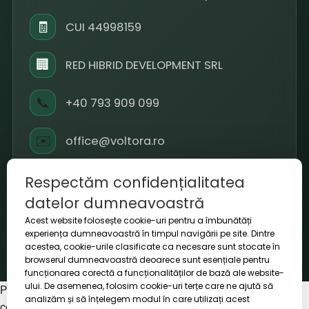
🧾
CUI 44998159
🏢
RED HIBRID DEVELOPMENT SRL
📞
+40 793 909 099
✉️
office@voltora.ro
⏱
L-V 09-18 / S 10-14
Respectăm confidențialitatea
datelor dumneavoastră
Acest website folosește cookie-uri pentru a îmbunătăți
experiența dumneavoastră în timpul navigării pe site. Dintre
acestea, cookie-urile clasificate ca necesare sunt stocate în
© 2026 Voltora. Toate drepturile rezervate.
browserul dumneavoastră deoarece sunt esențiale pentru
funcționarea corectă a funcționalităților de bază ale website-
ului. De asemenea, folosim cookie-uri terțe care ne ajută să
Politica de retur
|
Termeni și condiții
|
Politica de
analizăm și să înțelegem modul în care utilizați acest
confidențialitate & cookies
|
Politica de livrare
|
ANPC
|
SOL