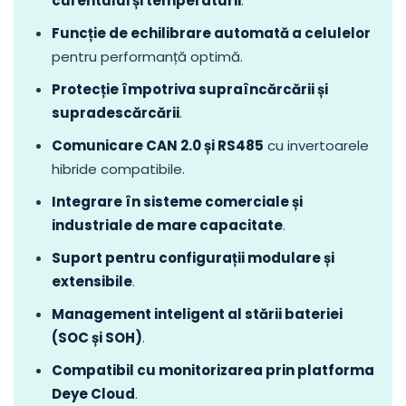
curentului și temperaturii
.
Funcție de echilibrare automată a celulelor
pentru performanță optimă.
Protecție împotriva supraîncărcării și
supradescărcării
.
Comunicare CAN 2.0 și RS485
cu invertoarele
hibride compatibile.
Integrare în sisteme comerciale și
industriale de mare capacitate
.
Suport pentru configurații modulare și
extensibile
.
Management inteligent al stării bateriei
(SOC și SOH)
.
Compatibil cu monitorizarea prin platforma
Deye Cloud
.