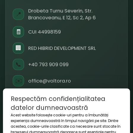
Drobeta Turnu Severin, Str.
📍
Brancoveanu, E 12, Sc 2, Ap 6
🧾
CUI 44998159
🏢
RED HIBRID DEVELOPMENT SRL
📞
+40 793 909 099
✉️
office@voltora.ro
⏱
L-V 09-18 / S 10-14
Respectăm confidențialitatea
datelor dumneavoastră
Acest website folosește cookie-uri pentru a îmbunătăți
experiența dumneavoastră în timpul navigării pe site. Dintre
acestea, cookie-urile clasificate ca necesare sunt stocate în
© 2026 Voltora. Toate drepturile rezervate.
browserul dumneavoastră deoarece sunt esențiale pentru