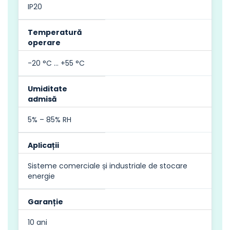
IP20
Temperatură
operare
-20 °C … +55 °C
Umiditate
admisă
5% – 85% RH
Aplicații
Sisteme comerciale și industriale de stocare
energie
Garanție
10 ani