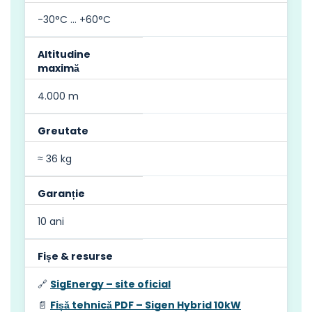
-30°C … +60°C
Altitudine
maximă
4.000 m
Greutate
≈ 36 kg
Garanție
10 ani
Fișe & resurse
🔗
SigEnergy – site oficial
📄
Fișă tehnică PDF – Sigen Hybrid 10kW