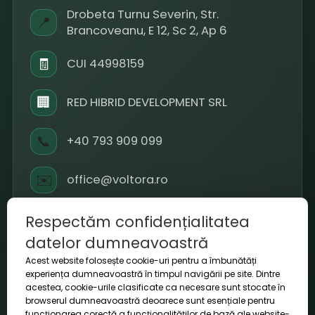
Drobeta Turnu Severin, Str.
📍
Brancoveanu, E 12, Sc 2, Ap 6
🧾
CUI 44998159
🏢
RED HIBRID DEVELOPMENT SRL
📞
+40 793 909 099
✉️
office@voltora.ro
⏱
L-V 09-18 / S 10-14
Respectăm confidențialitatea
datelor dumneavoastră
Acest website folosește cookie-uri pentru a îmbunătăți
experiența dumneavoastră în timpul navigării pe site. Dintre
acestea, cookie-urile clasificate ca necesare sunt stocate în
© 2026 Voltora. Toate drepturile rezervate.
browserul dumneavoastră deoarece sunt esențiale pentru
funcționarea corectă a funcționalităților de bază ale website-