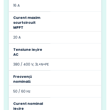
16 A
Curent maxim
scurtcircuit
MPPT
20 A
Tensiune ieșire
AC
380 / 400 V, 3L+N+PE
Frecvență
nominală
50 / 60 Hz
Curent nominal
ieșire