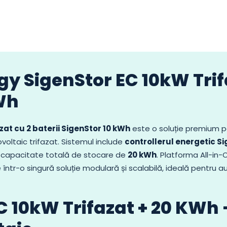
gy SigenStor EC 10kW Trif
KWh
zat cu 2 baterii SigenStor 10 kWh
este o soluție premium p
voltaic trifazat. Sistemul include
controllerul energetic Si
o capacitate totală de stocare de
20 kWh
. Platforma All-in-
e într-o singură soluție modulară și scalabilă, ideală pentr
C 10kW Trifazat + 20 KWh 