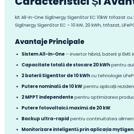
Caracteristici Și Avan
kit All-in-One SigEnergy SigenStor EC 10kW trifazat cu 
SigEnergy SigenStor EC – 10 kW, 20 kWh, trifazat, LiFeP
Avantaje Principale
Sistem All-in-One
– invertor hibrid, baterii și EMS
Capacitate totală de stocare 20 kWh
pentru au
2 baterii SigenStor de 10 kWh
cu tehnologie LiFeP
Putere nominală de 10 kW
pentru aplicații reziden
2 MPPT independente
pentru optimizarea producț
Putere fotovoltaică maximă de 20 kW
.
Backup ultra-rapid
pentru continuitatea alimentă
Monitorizare inteligentă prin aplicația mySigen