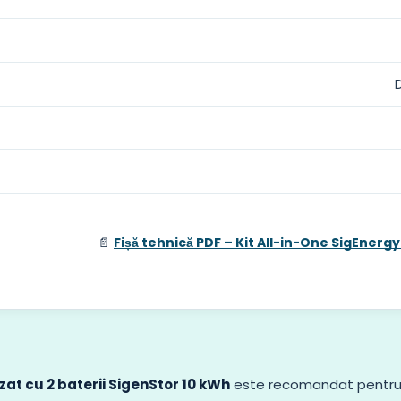
📄
Fișă tehnică PDF – Kit All-in-One SigEnerg
zat cu 2 baterii SigenStor 10 kWh
este recomandat pentr