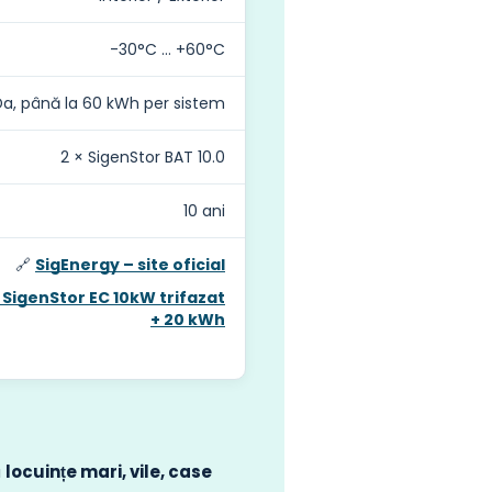
-30°C … +60°C
Da, până la 60 kWh per sistem
2 × SigenStor BAT 10.0
10 ani
🔗
SigEnergy – site oficial
y SigenStor EC 10kW trifazat
+ 20 kWh
u
locuințe mari, vile, case