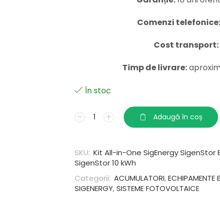
Comenzi telefonice
Cost transport:
Timp de livrare:
aproxima
În stoc
Adaugă în coș
SKU:
Kit All-in-One SigEnergy SigenStor E
SigenStor 10 kWh
Categorii:
ACUMULATORI
,
ECHIPAMENTE 
SIGENERGY
,
SISTEME FOTOVOLTAICE