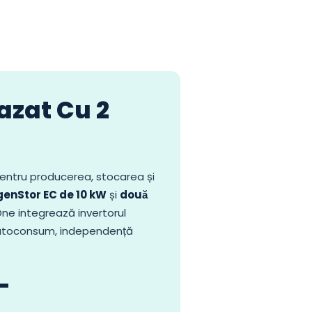
azat Cu 2
entru producerea, stocarea și
genStor EC de 10 kW
și
două
One integrează invertorul
u autoconsum, independență
–