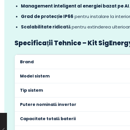
Management inteligent al energiei bazat pe AI
.
Grad de protecție IP66
pentru instalare la interior
Scalabilitate ridicată
pentru extinderea ulterioar
Specificații Tehnice – Kit SigEner
Brand
Model sistem
Tip sistem
Putere nominală invertor
Capacitate totală baterii