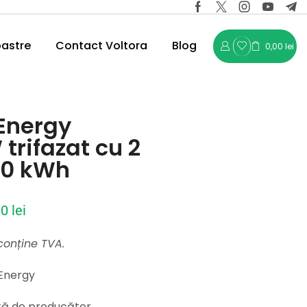
oastre
Contact Voltora
Blog
0,00
lei
gEnergy
trifazat cu 2
 10 kWh
00
lei
 conține TVA.
Energy
ită de producător