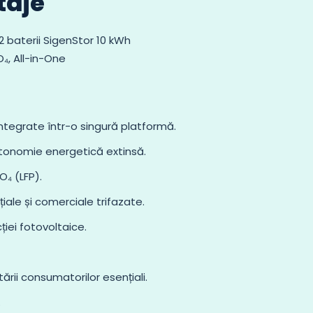
taje
2 baterii SigenStor 10 kWh
O₄, All-in-One
 integrate într-o singură platformă.
tonomie energetică extinsă.
O₄ (LFP).
țiale și comerciale trifazate.
iei fotovoltaice.
rii consumatorilor esențiali.
.