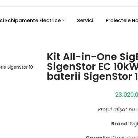
si Echipamente Electrice
Servicii
Proiectele N
Kit All-in-One Si
SigenStor EC 10kW 
baterii SigenStor
23.020,
Prețul afișat nu
Brand:
Sig
Garanție:
10 ani ofer