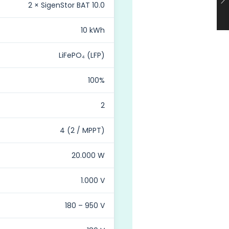
2 × SigenStor BAT 10.0
10 kWh
LiFePO₄ (LFP)
100%
2
4 (2 / MPPT)
20.000 W
1.000 V
180 – 950 V