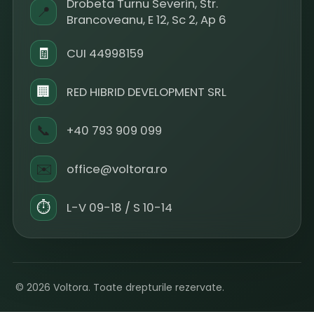
Drobeta Turnu Severin, Str.
📍
Brancoveanu, E 12, Sc 2, Ap 6
🧾
CUI 44998159
🏢
RED HIBRID DEVELOPMENT SRL
📞
+40 793 909 099
✉️
office@voltora.ro
⏱
L-V 09-18 / S 10-14
© 2026 Voltora. Toate drepturile rezervate.