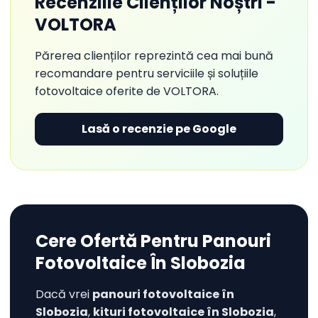
Recenziile Clienților Noștri -
VOLTORA
Părerea clienților reprezintă cea mai bună
recomandare pentru serviciile și soluțiile
fotovoltaice oferite de VOLTORA.
Lasă o recenzie pe Google
Cere Ofertă Pentru Panouri
Fotovoltaice În Slobozia
Dacă vrei
panouri fotovoltaice în
Slobozia
,
kituri fotovoltaice în Slobozia
,