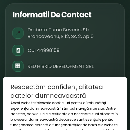
Informatii De Contact
Drobeta Turnu Severin, Str.
📍
Brancoveanu, E 12, Sc 2, Ap 6
🧾
CUI 44998159
🏢
RED HIBRID DEVELOPMENT SRL
📞
+40 793 909 099
Respectăm confidențialitatea
datelor dumneavoastră
✉️
office@voltora.ro
Acest website folosește cookie-uri pentru a îmbunătăți
experiența dumneavoastră în timpul navigării pe site. Dintre
⏱
L-V 09-18 / S 10-14
acestea, cookie-urile clasificate ca necesare sunt stocate în
browserul dumneavoastră deoarece sunt esențiale pentru
funcționarea corectă a funcționalităților de bază ale website-