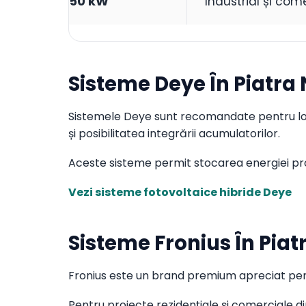
50 kW
Industrial și com
Sisteme Deye În Piatra
Sistemele Deye sunt recomandate pentru locuin
și posibilitatea integrării acumulatorilor.
Aceste sisteme permit stocarea energiei produ
Vezi sisteme fotovoltaice hibride Deye
Sisteme Fronius În Pia
Fronius este un brand premium apreciat pentr
Pentru proiecte rezidențiale și comerciale 