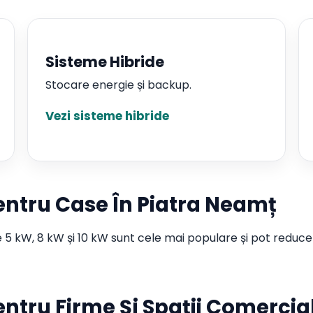
Sisteme Hibride
Stocare energie și backup.
Vezi sisteme hibride
entru Case În Piatra Neamț
 5 kW, 8 kW și 10 kW sunt cele mai populare și pot reduce 
entru Firme Și Spații Comercia