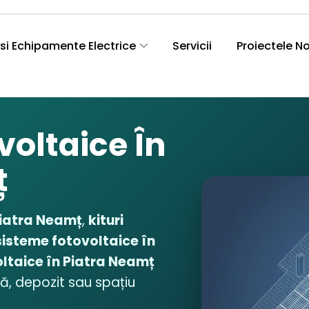
si Echipamente Electrice
Servicii
Proiectele N
voltaice În
ț
Piatra Neamț
,
kituri
sisteme fotovoltaice în
oltaice în Piatra Neamț
lă, depozit sau spațiu