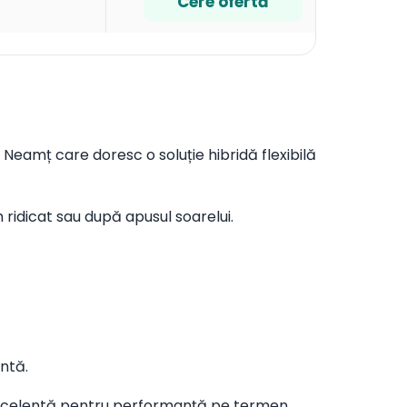
Cere ofertă
 Neamț care doresc o soluție hibridă flexibilă
 ridicat sau după apusul soarelui.
ntă.
e excelentă pentru performanță pe termen