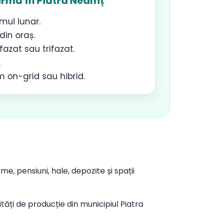
irmă în Piatra Neamț
mul lunar.
din oraș.
zat sau trifazat.
.
m on-grid sau hibrid.
e, pensiuni, hale, depozite și spații
ități de producție din municipiul Piatra