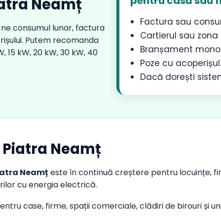
pentru casă sau f
iatra Neamț
Factura sau consu
ne consumul lunar, factura
Cartierul sau zona 
perișului. Putem recomanda
Branșament monofa
W, 15 kW, 20 kW, 30 kW, 40
Poze cu acoperișul
Dacă dorești siste
n Piatra Neamț
Piatra Neamț
este în continuă creștere pentru locuințe, firm
lor cu energia electrică.
ntru case, firme, spații comerciale, clădiri de birouri și un