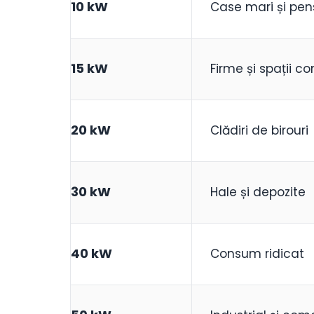
10 kW
Case mari și pen
15 kW
Firme și spații c
20 kW
Clădiri de birouri
30 kW
Hale și depozite
40 kW
Consum ridicat