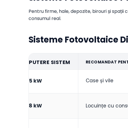
Pentru firme, hale, depozite, birouri și spaț
consumul real.
Sisteme Fotovoltaice D
PUTERE SISTEM
RECOMANDAT PEN
5 kW
Case și vile
8 kW
Locuințe cu con