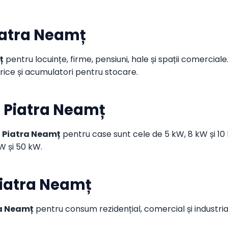
Piatra Neamț
ț
pentru locuințe, firme, pensiuni, hale și spații comercial
trice și acumulatori pentru stocare.
n Piatra Neamț
n Piatra Neamț
pentru case sunt cele de 5 kW, 8 kW și 10 k
 și 50 kW.
 Piatra Neamț
ra Neamț
pentru consum rezidențial, comercial și industrial,