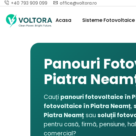
+40 793 909 099
office@voltora.ro
Acasa
Sisteme Fotovoltaice 
Panouri Foto
Piatra Neam
Cauți
panouri fotovoltaice în 
fotovoltaice în Piatra Neamț
,
Piatra Neamț
sau
soluții fotov
pentru casă, firmă, pensiune, ha
comercial?