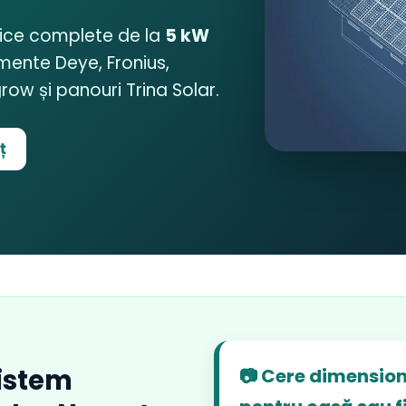
aice complete de la
5 kW
amente Deye, Fronius,
w și panouri Trina Solar.
ț
istem
📷 Cere dimension