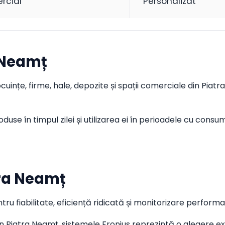
ercial
Personalizat
 Neamț
țe, firme, hale, depozite și spații comerciale din Piatra
se în timpul zilei și utilizarea ei în perioadele cu consum
tra Neamț
u fiabilitate, eficiență ridicată și monitorizare performa
din Piatra Neamț, sistemele Fronius reprezintă o aleger