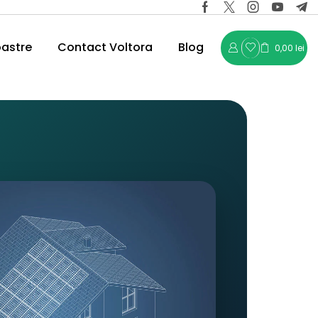
oastre
Contact Voltora
Blog
0,00
lei