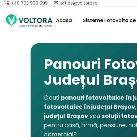
+40 793 909 099
office@voltora.ro
Acasa
Sisteme Fotovoltaice 
Panouri Foto
Județul Bra
Cauți
panouri fotovoltaice în 
fotovoltaice în județul Brașov
județul Brașov
sau
soluții foto
pentru casă, firmă, pensiune, hal
comercial?