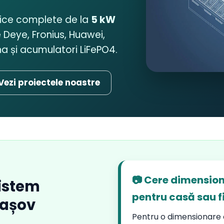
aice complete de la
5 kW
 Deye, Fronius, Huawei,
 și acumulatori LiFePO4.
Vezi proiectele noastre
📷 Cere dimension
istem
pentru casă sau f
rașov
Pentru o dimensionare c