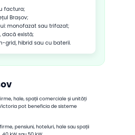
u factura;
ețul Brașov;
ui: monofazat sau trifazat;
 dacă există;
-grid, hibrid sau cu baterii.
șov
irme, hale, spații comerciale și unități
Victoria pot beneficia de sisteme
irme, pensiuni, hoteluri, hale sau spații
, 40 kW sau 50 kW.