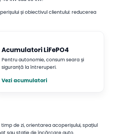
rișului și obiectivul clientului: reducerea
Acumulatori LiFePO4
Pentru autonomie, consum seara și
siguranță la întreruperi.
Vezi acumulatori
timp de zi, orientarea acoperișului, spațiul
at sau stație de încărcare auto.