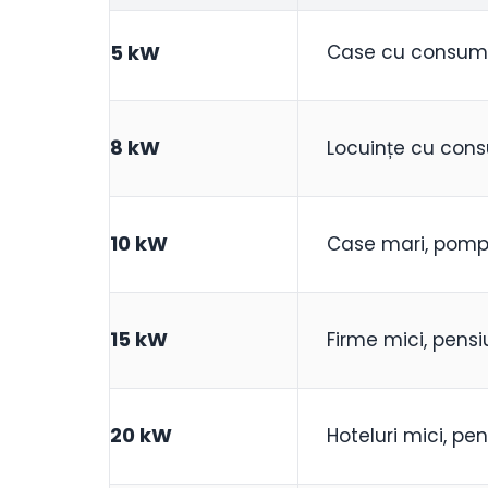
5 kW
Case cu consum
8 kW
Locuințe cu con
10 kW
Case mari, pompe
15 kW
Firme mici, pensi
20 kW
Hoteluri mici, pen