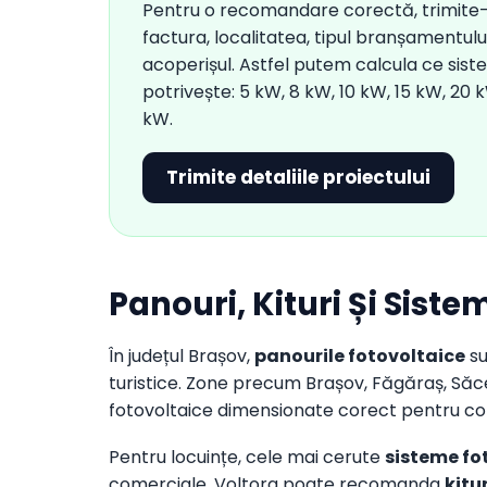
Pentru o recomandare corectă, trimite
factura, localitatea, tipul branșamentulu
acoperișul. Astfel putem calcula ce siste
potrivește: 5 kW, 8 kW, 10 kW, 15 kW, 20
kW.
Trimite detaliile proiectului
Panouri, Kituri Și Sist
În județul Brașov,
panourile fotovoltaice
su
turistice. Zone precum Brașov, Făgăraș, Săce
fotovoltaice dimensionate corect pentru cons
Pentru locuințe, cele mai cerute
sisteme fo
comerciale, Voltora poate recomanda
kitu