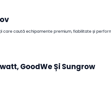
șov
nții care caută echipamente premium, fiabilitate și perfor
owatt, GoodWe Și Sungrow