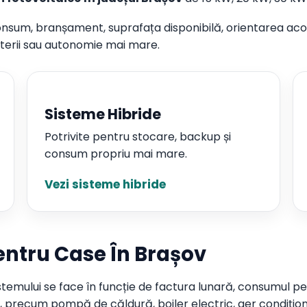
onsum, branșament, suprafața disponibilă, orientarea acope
aterii sau autonomie mai mare.
Sisteme Hibride
Potrivite pentru stocare, backup și
consum propriu mai mare.
Vezi sisteme hibride
entru Case În Brașov
stemului se face în funcție de factura lunară, consumul pe 
i, precum pompă de căldură, boiler electric, aer condițion