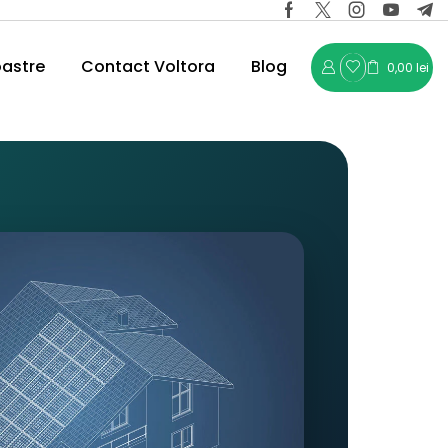
oastre
Contact Voltora
Blog
0,00
lei