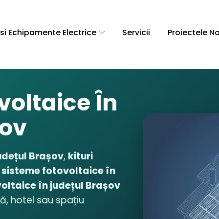
si Echipamente Electrice
Servicii
Proiectele N
voltaice În
șov
județul Brașov
,
kituri
,
sisteme fotovoltaice în
voltaice în județul Brașov
ă, hotel sau spațiu