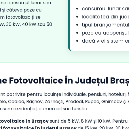
-ne consumul lunar sau
consumul lunar sa
i și câteva poze cu
localitatea din jud
m fotovoltaic ți se
 kW, 30 kW, 40 kW sau 50
tipul branșamentul
poze cu acoperișul,
dacă vrei sistem on
eme Fotovoltaice În Județul Bra
nt potrivite pentru locuințe individuale, pensiuni, hoteluri, f
le, Codlea, Râșnov, Zărnești, Predeal, Rupea, Ghimbav și 
um rezidențial, comercial sau turistic.
tovoltaice în Brașov
sunt de 5 kW, 8 kW și 10 kW. Pentru f
ri fotovoltaice în județul Brașov
de 15 kW, 20 kW, 30 kW