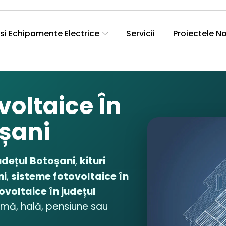
si Echipamente Electrice
Servicii
Proiectele N
voltaice În
șani
udețul Botoșani
,
kituri
ni
,
sisteme fotovoltaice în
tovoltaice în județul
rmă, hală, pensiune sau