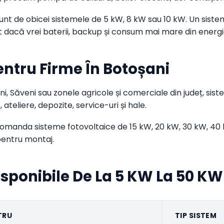
 sunt de obicei sistemele de 5 kW, 8 kW sau 10 kW. Un sist
at dacă vrei baterii, backup și consum mai mare din energ
entru Firme În Botoșani
i, Săveni sau zonele agricole și comerciale din județ, sis
ateliere, depozite, service-uri și hale.
comanda sisteme fotovoltaice de 15 kW, 20 kW, 30 kW, 40 
pentru montaj.
isponibile De La 5 KW La 50 KW
TRU
TIP SISTEM