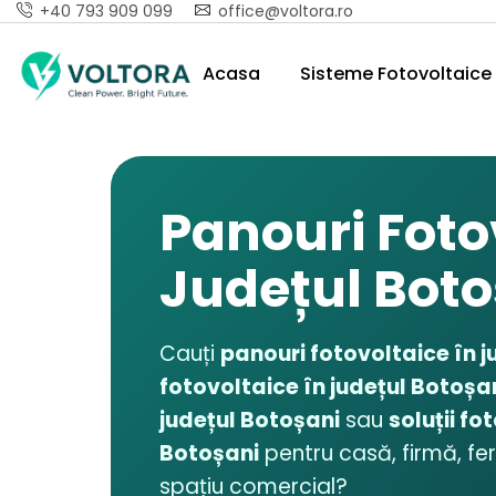
+40 793 909 099
office@voltora.ro
Acasa
Sisteme Fotovoltaice 
Panouri Foto
Județul Boto
Cauți
panouri fotovoltaice în j
fotovoltaice în județul Botoșa
județul Botoșani
sau
soluții fo
Botoșani
pentru casă, firmă, fe
spațiu comercial?