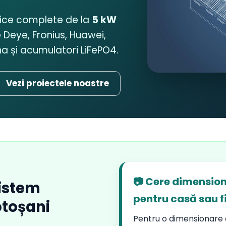
aice complete de la
5 kW
 Deye, Fronius, Huawei,
 și acumulatori LiFePO4.
Vezi proiectele noastre
📷 Cere dimension
istem
pentru casă sau f
otoșani
Pentru o dimensionare c