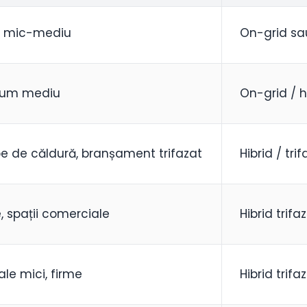
 mic-mediu
On-grid sau
sum mediu
On-grid / h
 de căldură, branșament trifazat
Hibrid / tri
, spații comerciale
Hibrid trifa
ale mici, firme
Hibrid trifa