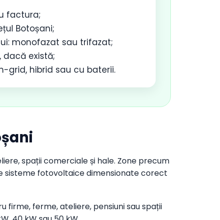
u factura;
ețul Botoșani;
ui: monofazat sau trifazat;
 dacă există;
-grid, hibrid sau cu baterii.
oșani
eliere, spații comerciale și hale. Zone precum
a de sisteme fotovoltaice dimensionate corect
u firme, ferme, ateliere, pensiuni sau spații
kW, 40 kW sau 50 kW.