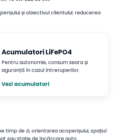
rișului și obiectivul clientului: reducerea
Acumulatori LiFePO4
Pentru autonomie, consum seara și
siguranță în cazul întreruperilor.
Vezi acumulatori
 timp de zi, orientarea acoperișului, spațiul
at sau stație de încărcare auto.