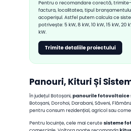
Pentru o recomandare corectă, trimite
factura, localitatea, tipul branșamentulu
acoperișul. Astfel putem calcula ce siste
potrivește: 5 kW, 8 kW, 10 kW, 15 kW, 20
kW.
Trimite detaliile proiectului
Panouri, Kituri Și Sist
În județul Botoșani,
panourile fotovoltaice
Botoșani, Dorohoi, Darabani, Săveni, Flămânzi
pentru consum rezidențial, agricol sau comer
Pentru locuințe, cele mai cerute
sisteme fo
comerciale, Voltora poate recomanda
kitu