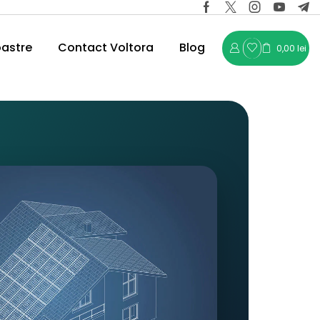
oastre
Contact Voltora
Blog
0,00
lei