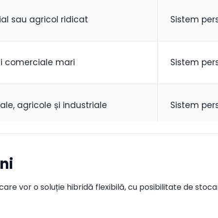
 sau agricol ridicat
Sistem per
ii comerciale mari
Sistem per
le, agricole și industriale
Sistem per
ni
are vor o soluție hibridă flexibilă, cu posibilitate de stoc