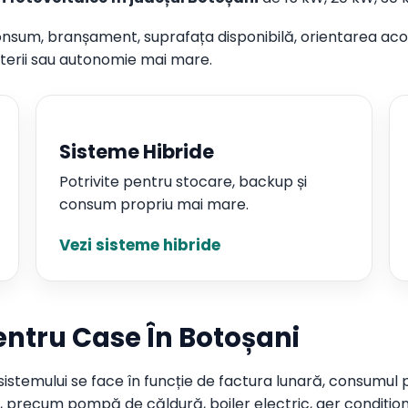
onsum, branșament, suprafața disponibilă, orientarea acope
aterii sau autonomie mai mare.
Sisteme Hibride
Potrivite pentru stocare, backup și
consum propriu mai mare.
Vezi sisteme hibride
entru Case În Botoșani
sistemului se face în funcție de factura lunară, consumul pe
i, precum pompă de căldură, boiler electric, aer condițion