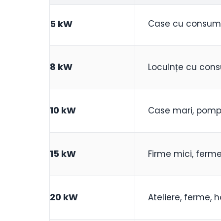
5 kW
Case cu consum
8 kW
Locuințe cu con
10 kW
Case mari, pompe
15 kW
Firme mici, ferme
20 kW
Ateliere, ferme, h