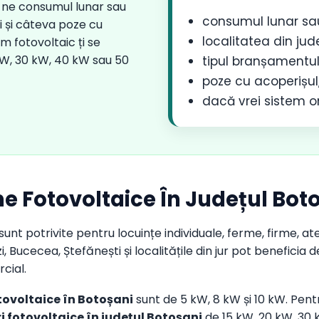
-ne consumul lunar sau
consumul lunar sa
i și câteva poze cu
localitatea din jud
m fotovoltaic ți se
 kW, 30 kW, 40 kW sau 50
tipul branșamentul
poze cu acoperișul,
dacă vrei sistem on
eme Fotovoltaice În Județul Bot
sunt potrivite pentru locuințe individuale, ferme, firme, at
, Bucecea, Ștefănești și localitățile din jur pot benefici
cial.
tovoltaice în Botoșani
sunt de 5 kW, 8 kW și 10 kW. Pentr
ri fotovoltaice în județul Botoșani
de 15 kW, 20 kW, 30 