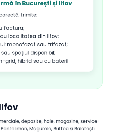
rmă în București și Ilfov
orectă, trimite:
u factura;
sau localitatea din Ilfov;
ui: monofazat sau trifazat;
sau spațiul disponibil;
-grid, hibrid sau cu baterii.
Ilfov
comerciale, depozite, hale, magazine, service-
 Pantelimon, Măgurele, Buftea și Balotești