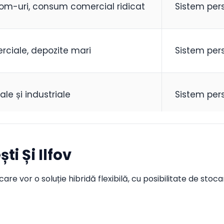
om-uri, consum comercial ridicat
Sistem per
erciale, depozite mari
Sistem per
le și industriale
Sistem per
i Și Ilfov
are vor o soluție hibridă flexibilă, cu posibilitate de stoc