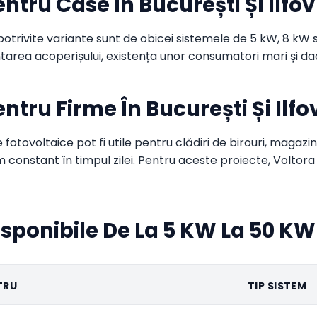
ntru Case În București Și Ilfov
i potrivite variante sunt de obicei sistemele de 5 kW, 8 k
tarea acoperișului, existența unor consumatori mari și dac
ntru Firme În București Și Ilfo
e fotovoltaice pot fi utile pentru clădiri de birouri, magazi
 constant în timpul zilei. Pentru aceste proiecte, Volt
isponibile De La 5 KW La 50 KW
TRU
TIP SISTEM