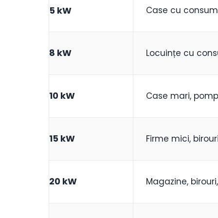
5 kW
Case cu consum
8 kW
Locuințe cu con
10 kW
Case mari, pompe
15 kW
Firme mici, birour
20 kW
Magazine, birouri,