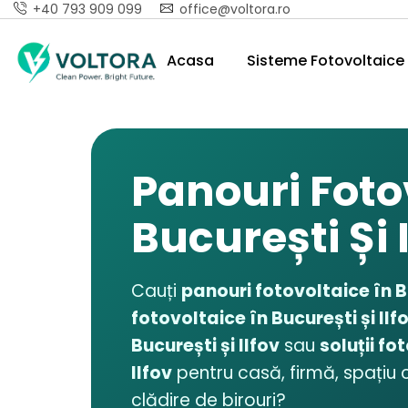
+40 793 909 099
office@voltora.ro
Acasa
Sisteme Fotovoltaice 
Panouri Foto
București Și 
Cauți
panouri fotovoltaice în Bu
fotovoltaice în București și Ilf
București și Ilfov
sau
soluții fo
Ilfov
pentru casă, firmă, spațiu 
clădire de birouri?