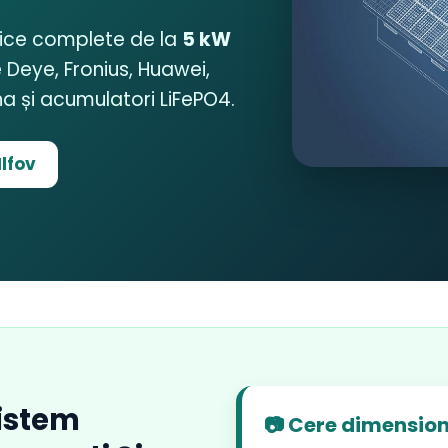
aice complete de la
5 kW
 Deye, Fronius, Huawei,
 și acumulatori LiFePO4.
Ilfov
istem
📷 Cere dimension