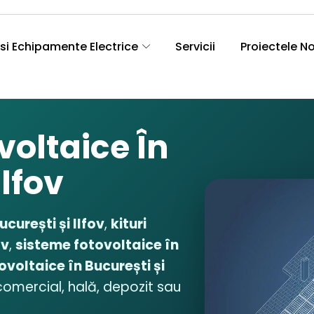
si Echipamente Electrice
Servicii
Proiectele N
voltaice În
Ilfov
curești și Ilfov
,
kituri
ov
,
sisteme fotovoltaice în
tovoltaice în București și
comercial, hală, depozit sau