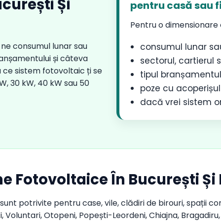
curești Și
pentru casă sau fi
Pentru o dimensionare c
-ne consumul lunar sau
consumul lunar sa
branșamentului și câteva
sectorul, cartierul 
ce sistem fotovoltaic ți se
tipul branșamentul
 kW, 30 kW, 40 kW sau 50
poze cu acoperișul 
dacă vrei sistem on
me Fotovoltaice În București Și 
sunt potrivite pentru case, vile, clădiri de birouri, spații 
, Voluntari, Otopeni, Popești-Leordeni, Chiajna, Bragadiru,