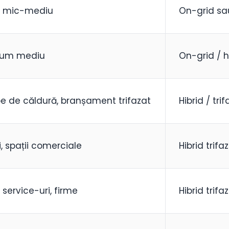
 mic-mediu
On-grid sau
sum mediu
On-grid / h
 de căldură, branșament trifazat
Hibrid / tri
i, spații comerciale
Hibrid trifa
 service-uri, firme
Hibrid trifa