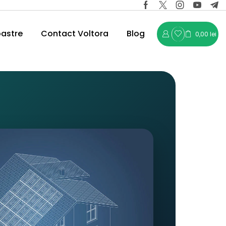
oastre
Contact Voltora
Blog
0,00
lei