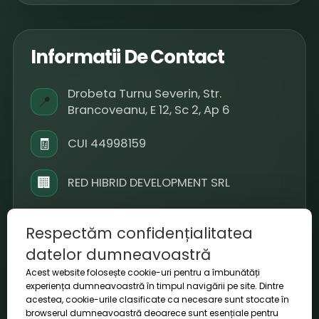
Informatii De Contact
Drobeta Turnu Severin, Str.
📍
Brancoveanu, E 12, Sc 2, Ap 6
🧾
CUI 44998159
🏢
RED HIBRID DEVELOPMENT SRL
📞
+40 793 909 099
Respectăm confidențialitatea
datelor dumneavoastră
✉️
office@voltora.ro
Acest website folosește cookie-uri pentru a îmbunătăți
experiența dumneavoastră în timpul navigării pe site. Dintre
⏱
L-V 09-18 / S 10-14
acestea, cookie-urile clasificate ca necesare sunt stocate în
browserul dumneavoastră deoarece sunt esențiale pentru