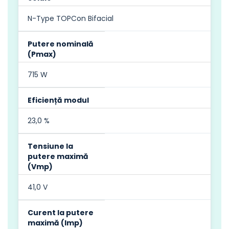
N-Type TOPCon Bifacial
Putere nominală
(Pmax)
715 W
Eficiență modul
23,0 %
Tensiune la
putere maximă
(Vmp)
41,0 V
Curent la putere
maximă (Imp)