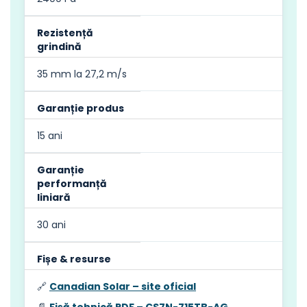
Rezistență
grindină
35 mm la 27,2 m/s
Garanție produs
15 ani
Garanție
performanță
liniară
30 ani
Fișe & resurse
🔗
Canadian Solar – site oficial
📄
Fișă tehnică PDF – CS7N-715TB-AG