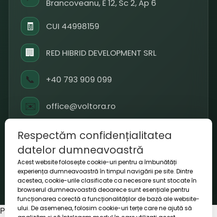
Brancoveanu, E 12, Sc 2, Ap 6
🧾
CUI 44998159
🏢
RED HIBRID DEVELOPMENT SRL
📞
+40 793 909 099
✉️
office@voltora.ro
⏱
L-V 09-18 / S 10-14
Respectăm confidențialitatea
datelor dumneavoastră
Acest website folosește cookie-uri pentru a îmbunătăți
experiența dumneavoastră în timpul navigării pe site. Dintre
acestea, cookie-urile clasificate ca necesare sunt stocate în
© 2026 Voltora. Toate drepturile rezervate.
browserul dumneavoastră deoarece sunt esențiale pentru
funcționarea corectă a funcționalităților de bază ale website-
ului. De asemenea, folosim cookie-uri terțe care ne ajută să
Politica de retur
|
Termeni și condiții
|
Politica de