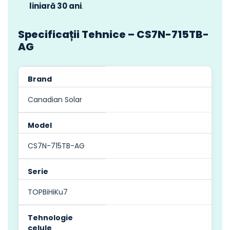
liniară 30 ani
.
Specificații Tehnice – CS7N-715TB-
AG
Brand
Canadian Solar
Model
CS7N-715TB-AG
Serie
TOPBiHiKu7
Tehnologie
celule