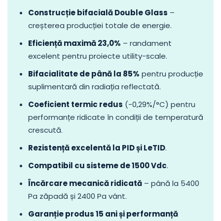
Construcție bifacială Double Glass
–
creșterea producției totale de energie.
Eficiență maximă 23,0%
– randament
excelent pentru proiecte utility-scale.
Bifacialitate de până la 85%
pentru producție
suplimentară din radiația reflectată.
Coeficient termic redus
(-0,29%/°C) pentru
performanțe ridicate în condiții de temperatură
crescută.
Rezistență excelentă la PID și LeTID
.
Compatibil cu sisteme de 1500 Vdc
.
Încărcare mecanică ridicată
– până la 5400
Pa zăpadă și 2400 Pa vânt.
Garanție produs 15 ani și performanță