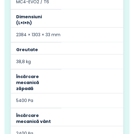
MC4-EVO2 / T6
Dimensiuni
(L×l×h)
2384 × 1303 × 33 mm
Greutate
38,8 kg
Încărcare
mecanică
zăpadă
5400 Pa
Încărcare
mecanică vânt
2400 Pa