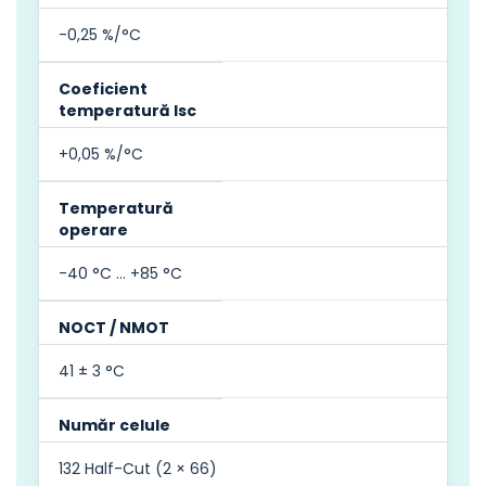
-0,25 %/°C
Coeficient
temperatură Isc
+0,05 %/°C
Temperatură
operare
-40 °C … +85 °C
NOCT / NMOT
41 ± 3 °C
Număr celule
132 Half-Cut (2 × 66)