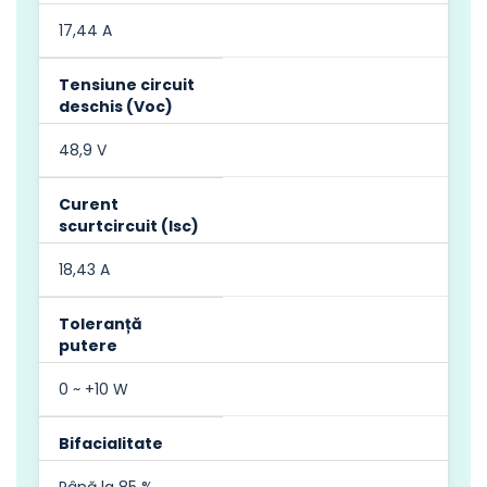
17,44 A
Tensiune circuit
deschis (Voc)
48,9 V
Curent
scurtcircuit (Isc)
18,43 A
Toleranță
putere
0 ~ +10 W
Bifacialitate
Până la 85 %