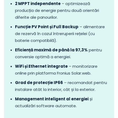
2 MPPT independente
– optimizează
producția de energie pentru două orientări
diferite ale panourilor.
Funcție PV Point și Full Backup
– alimentare
de rezervă în cazul întreruperii rețelei (cu
baterie compatibilă).
Eficiență maximă de până la 97,3%
pentru
conversie optimă a energiei.
WiFi și Ethernet integrate
– monitorizare
online prin platforma Fronius Solar.web.
Grad de protecție IP66
– recomandat pentru
instalare atât la interior, cât și la exterior.
Management inteligent al energiei
și
actualizări software automate.