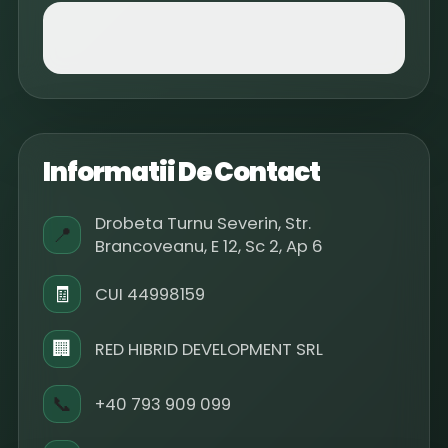
Informatii De Contact
Drobeta Turnu Severin, Str.
📍
Brancoveanu, E 12, Sc 2, Ap 6
🧾
CUI 44998159
🏢
RED HIBRID DEVELOPMENT SRL
📞
+40 793 909 099