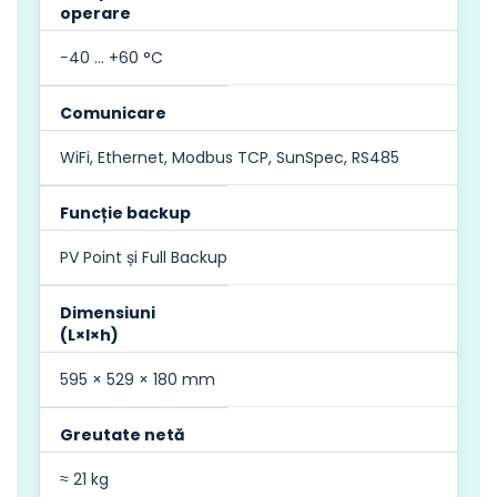
operare
−40 … +60 °C
Comunicare
WiFi, Ethernet, Modbus TCP, SunSpec, RS485
Funcție backup
PV Point și Full Backup
Dimensiuni
(L×l×h)
595 × 529 × 180 mm
Greutate netă
≈ 21 kg