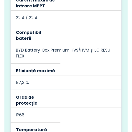
intrare MPPT
22 A / 22 A
Compatibil
baterii
BYD Battery-Box Premium HVS/HVM și LG RESU
FLEX
Eficiență maximă
97,3 %
Grad de
protecție
IP66
Temperatură