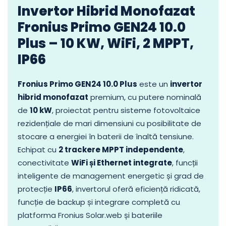
Invertor Hibrid Monofazat
Fronius Primo GEN24 10.0
Plus – 10 KW, WiFi, 2 MPPT,
IP66
Fronius Primo GEN24 10.0 Plus
este un
invertor
hibrid monofazat
premium, cu putere nominală
de
10 kW
, proiectat pentru sisteme fotovoltaice
rezidențiale de mari dimensiuni cu posibilitate de
stocare a energiei în baterii de înaltă tensiune.
Echipat cu
2 trackere MPPT independente
,
conectivitate
WiFi și Ethernet integrate
, funcții
inteligente de management energetic și grad de
protecție
IP66
, invertorul oferă eficiență ridicată,
funcție de backup și integrare completă cu
platforma Fronius Solar.web și bateriile