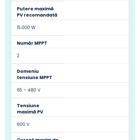
Putere maximă
PV recomandată
15.000 W
Număr MPPT
2
Domeniu
tensiune MPPT
65 – 480 V
Tensiune
maximă PV
600 V
Curent maxim de